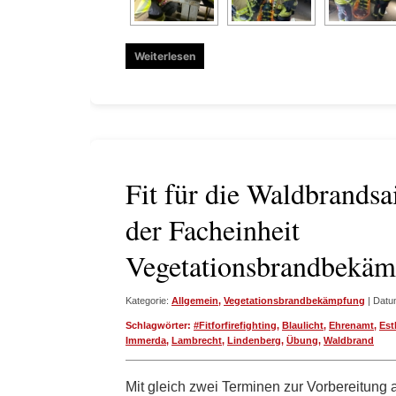
Weiterlesen
Fit für die Waldbrands
der Facheinheit
Vegetationsbrandbekä
Kategorie:
Allgemein
,
Vegetationsbrandbekämpfung
| Datu
Schlagwörter:
#Fitforfirefighting
,
Blaulicht
,
Ehrenamt
,
Est
Immerda
,
Lambrecht
,
Lindenberg
,
Übung
,
Waldbrand
Mit gleich zwei Terminen zur Vorbereitung