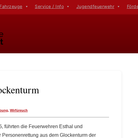
 Fahrzeuge
Service / Info
Jugendfeuerwehr
Förd
lockenturm
bung
,
Wirfüreuch
, führten die Feuerwehren Esthal und
r Personenrettung aus dem Glockenturm der