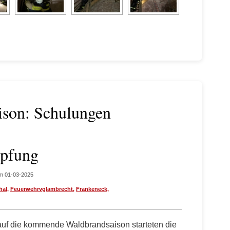
aison: Schulungen
mpfung
m 01-03-2025
hal
,
Feuerwehrvglambrecht
,
Frankeneck
,
 auf die kommende Waldbrandsaison starteten die