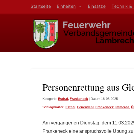
Startseite
Einheiten
Einsätze
Technik &
Personenrettung aus G
Kategorie:
Esthal
,
Frankeneck
| Datum 18-03-2025
Schlagwörter:
Esthal
,
Feuerwehr
,
Frankeneck
,
Immerda
,
Ü
Am vergangenen Dienstag, dem 11.03.2025
Frankeneck eine anspruchsvolle Übung zu