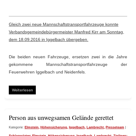
Gleich zwei neue Mannschaftstransportfahrzeuge konnte
Verbandsgemeindebürgermeister Manfred Kirr am Sonntag,
dem 18.09.2016 in Iggelbach übergeben.
Die beiden neuen Fahrzeuge, ersetzen zwei in die Jahre
gekommene Mannschaftstransportfahrzeuge der
Feuerwehren Iggelbach und Neidenfels.
Weiterlesen
Person aus unwegsamen Gelände gerettet
Kategorie:
Elmstein
,
Höhensicherung
,
Iggelbach
,
Lambrecht
,
Presseteam
| Datum
Schlagwörter:
Elmstein
,
Höhensicherung
,
Iggelbach
,
Lambrecht
,
Ziplinepark E