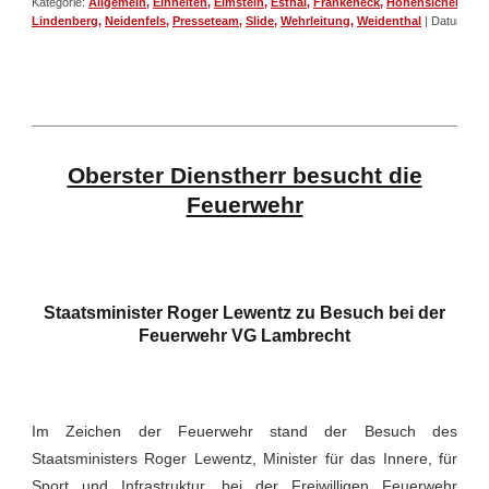
Kategorie:
Allgemein
,
Einheiten
,
Elmstein
,
Esthal
,
Frankeneck
,
Höhensicherung
,
Lindenberg
,
Neidenfels
,
Presseteam
,
Slide
,
Wehrleitung
,
Weidenthal
| Datum 25-
Oberster Dienstherr besucht die
Feuerwehr
Staatsminister Roger Lewentz zu Besuch bei der
Feuerwehr VG Lambrecht
Im Zeichen der Feuerwehr stand der Besuch des
Staatsministers Roger Lewentz, Minister für das Innere, für
Sport und Infrastruktur, bei der Freiwilligen Feuerwehr