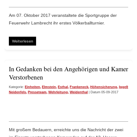
Am 07. Oktober 2017 veranstaltete die Sportgruppe der
Feuerwehr Lambrecht ihr erstes Völkerballturnier.
Weiterlesen
In Gedanken bei den Angehörigen und Kamerade
Verstorbenen
Kategorie:
Einheiten
,
Elmstein
,
Esthal
,
Frankeneck
,
Höhensicherung
,
Iggelbach
,
Neidenfels
,
Presseteam
,
Wehrleitung
,
Weidenthal
| Datum 05-09-2017
Mit großem Bedauern, erreichte uns die Nachricht der zwei