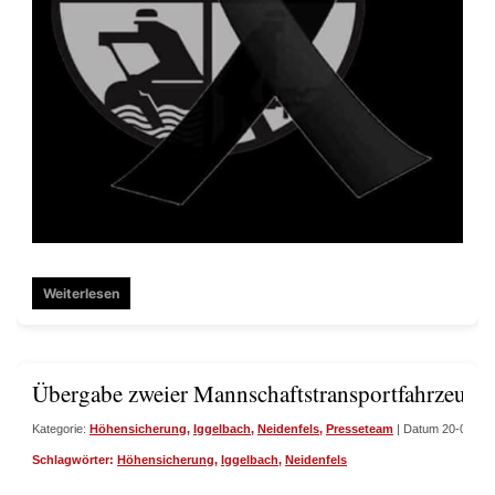
Weiterlesen
Übergabe zweier Mannschaftstransportfahrzeuge
Kategorie:
Höhensicherung
,
Iggelbach
,
Neidenfels
,
Presseteam
| Datum 20-09-20
Schlagwörter:
Höhensicherung
,
Iggelbach
,
Neidenfels