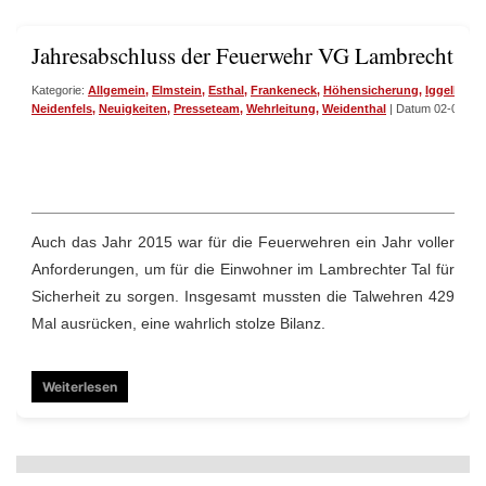
Jahresabschluss der Feuerwehr VG Lambrecht
Kategorie:
Allgemein
,
Elmstein
,
Esthal
,
Frankeneck
,
Höhensicherung
,
Iggelbach
Neidenfels
,
Neuigkeiten
,
Presseteam
,
Wehrleitung
,
Weidenthal
| Datum 02-02-20
Auch das Jahr 2015 war für die Feuerwehren ein Jahr voller
Anforderungen, um für die Einwohner im Lambrechter Tal für
Sicherheit zu sorgen. Insgesamt mussten die Talwehren 429
Mal ausrücken, eine wahrlich stolze Bilanz.
Weiterlesen