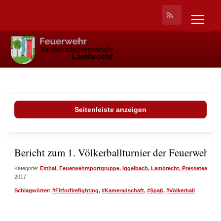
Seitenleiste anzeigen
Bericht zum 1. Völkerballturnier der Feuerwehr 
Kategorie:
Esthal
,
Feuerwehrsportgruppe
,
Iggelbach
,
Lambrecht
,
Presseteam
,
We
2017
Schlagwörter:
#Fitforfirefighting
,
#Kameradschaft
,
#Spaß
,
#Völkerball