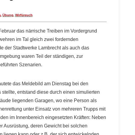
a
,
Übung
,
Wirfüreuch
Februar das närrische Treiben im Vordergrund
rwehren im Tal gleich zwei fordernden
 der Stadtwerke Lambrecht als auch das
gebung waren Teil der ständigen, zur
geführten Szenarien.
utete das Meldebild am Dienstag bei den
 stellte, entstand diese durch einen simulierten
äude liegenden Garagen, wo eine Person als
schenrettung unter Einsatz von mehreren Trupps mit
 den im Innenbereich eingesetzten Kräften: Neben
r Ausrüstung, deren Gewicht bei solchen
m liegen kann oder z.B. der sich entwickelnden