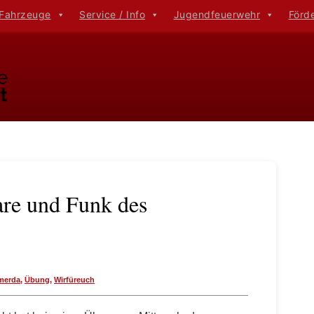
 Fahrzeuge
Service / Info
Jugendfeuerwehr
Förd
are und Funk des
merda
,
Übung
,
Wirfüreuch