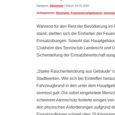
Kategorie:
Allgemein
| Datum 28-02-2026
Schlagwörter:
Ehrenamt
,
Feuerwehrvglambrecht
,
Immerd
Während für den Rest der Bevölkerung im 
stand, stellten sich die Einheiten der Feue
Einsatzübungen: Sowohl das Hauptgebäude
Clubheim des Tennisclub Lambrecht und Um
Sicherstellung der Einsatzbereitschaft aus
„Starke Rauchentwicklung aus Gebäude“ la
Stadtwerken. Wie sich bei Eintreffen heraus
Fahrzeugbrand in den unter dem Hauptgeb
vermisst galt. Die sofort eingeleitete Men
schwerem Atemschutz forderte einiges von
den physischen Anforderungen aufgrund de
Einsatzaufträgen schnell über 25 Kilogram