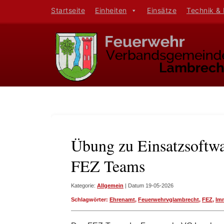
Startseite
Einheiten
Einsätze
Technik &
Übung zu Einsatzsoftw
FEZ Teams
Kategorie:
Allgemein
| Datum 19-05-2026
Schlagwörter:
Ehrenamt
,
Feuerwehrvglambrecht
,
FEZ
,
Im