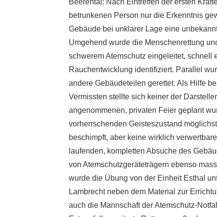
Beerental: Nach Eintreffen der ersten Kräfte
betrunkenen Person nur die Erkenntnis ge
Gebäude bei unklarer Lage eine unbekannt
Umgehend wurde die Menschenrettung und
schwerem Atemschutz eingeleitet, schnell e
Rauchentwicklung identifiziert. Parallel w
andere Gebäudeteilen gerettet. Als Hilfe be
Vermissten stellte sich keiner der Darstell
angenommenen, privaten Feier geplant wur
vorherrschenden Geisteszustand möglichst r
beschimpft, aber keine wirklich verwertbare
laufenden, kompletten Absuche des Gebäud
von Atemschutzgeräteträgern ebenso massive
wurde die Übung von der Einheit Esthal unt
Lambrecht neben dem Material zur Erricht
auch die Mannschaft der Atemschutz-Notfall-