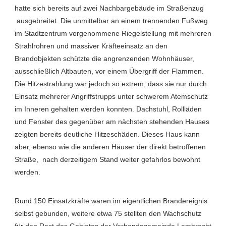
hatte sich bereits auf zwei Nachbargebäude im Straßenzug
ausgebreitet. Die unmittelbar an einem trennenden Fußweg
im Stadtzentrum vorgenommene Riegelstellung mit mehreren
Strahlrohren und massiver Kräfteeinsatz an den
Brandobjekten schützte die angrenzenden Wohnhäuser,
ausschließlich Altbauten, vor einem Übergriff der Flammen.
Die Hitzestrahlung war jedoch so extrem, dass sie nur durch
Einsatz mehrerer Angriffstrupps unter schwerem Atemschutz
im Inneren gehalten werden konnten. Dachstuhl, Rollläden
und Fenster des gegenüber am nächsten stehenden Hauses
zeigten bereits deutliche Hitzeschäden. Dieses Haus kann
aber, ebenso wie die anderen Häuser der direkt betroffenen
Straße, nach derzeitigem Stand weiter gefahrlos bewohnt
werden.
Rund 150 Einsatzkräfte waren im eigentlichen Brandereignis
selbst gebunden, weitere etwa 75 stellten den Wachschutz
für den Rest des Gebietes der Verbandsgemeinde Lambrecht