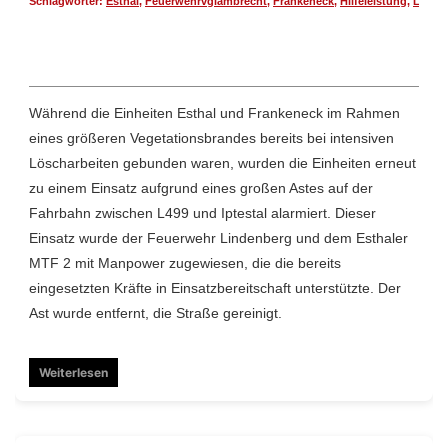
Schlagwörter:
Esthal
,
Feuerwehrvglambrecht
,
Frankeneck
,
Hilfeleistung
,
Linde
Während die Einheiten Esthal und Frankeneck im Rahmen
eines größeren Vegetationsbrandes bereits bei intensiven
Löscharbeiten gebunden waren, wurden die Einheiten erneut
zu einem Einsatz aufgrund eines großen Astes auf der
Fahrbahn zwischen L499 und Iptestal alarmiert. Dieser
Einsatz wurde der Feuerwehr Lindenberg und dem Esthaler
MTF 2 mit Manpower zugewiesen, die die bereits
eingesetzten Kräfte in Einsatzbereitschaft unterstützte. Der
Ast wurde entfernt, die Straße gereinigt.
Weiterlesen