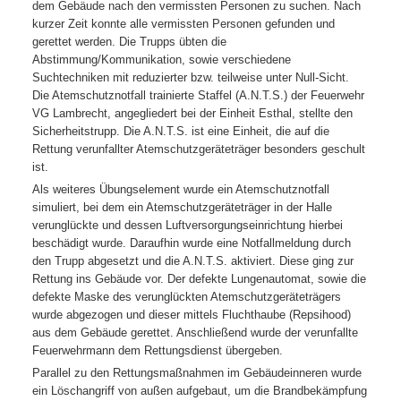
dem Gebäude nach den vermissten Personen zu suchen. Nach
kurzer Zeit konnte alle vermissten Personen gefunden und
gerettet werden. Die Trupps übten die
Abstimmung/Kommunikation, sowie verschiedene
Suchtechniken mit reduzierter bzw. teilweise unter Null-Sicht.
Die Atemschutznotfall trainierte Staffel (A.N.T.S.) der Feuerwehr
VG Lambrecht, angegliedert bei der Einheit Esthal, stellte den
Sicherheitstrupp. Die A.N.T.S. ist eine Einheit, die auf die
Rettung verunfallter Atemschutzgeräteträger besonders geschult
ist.
Als weiteres Übungselement wurde ein Atemschutznotfall
simuliert, bei dem ein Atemschutzgeräteträger in der Halle
verunglückte und dessen Luftversorgungseinrichtung hierbei
beschädigt wurde. Daraufhin wurde eine Notfallmeldung durch
den Trupp abgesetzt und die A.N.T.S. aktiviert. Diese ging zur
Rettung ins Gebäude vor. Der defekte Lungenautomat, sowie die
defekte Maske des verunglückten Atemschutzgeräteträgers
wurde abgezogen und dieser mittels Fluchthaube (Repsihood)
aus dem Gebäude gerettet. Anschließend wurde der verunfallte
Feuerwehrmann dem Rettungsdienst übergeben.
Parallel zu den Rettungsmaßnahmen im Gebäudeinneren wurde
ein Löschangriff von außen aufgebaut, um die Brandbekämpfung