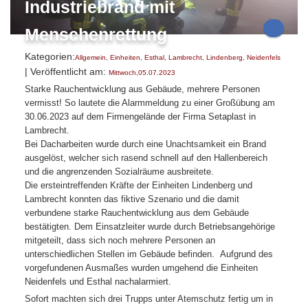
Industriebrand mit
Menschenrettung
Kategorien:
Allgemein
,
Einheiten
,
Esthal
,
Lambrecht
,
Lindenberg
,
Neidenfels
| Veröffentlicht am:
Mittwoch,05.07.2023
Starke Rauchentwicklung aus Gebäude, mehrere Personen
vermisst! So lautete die Alarmmeldung zu einer Großübung am
30.06.2023 auf dem Firmengelände der Firma Setaplast in
Lambrecht.
Bei Dacharbeiten wurde durch eine Unachtsamkeit ein Brand
ausgelöst, welcher sich rasend schnell auf den Hallenbereich
und die angrenzenden Sozialräume ausbreitete.
Die ersteintreffenden Kräfte der Einheiten Lindenberg und
Lambrecht konnten das fiktive Szenario und die damit
verbundene starke Rauchentwicklung aus dem Gebäude
bestätigten. Dem Einsatzleiter wurde durch Betriebsangehörige
mitgeteilt, dass sich noch mehrere Personen an
unterschiedlichen Stellen im Gebäude befinden. Aufgrund des
vorgefundenen Ausmaßes wurden umgehend die Einheiten
Neidenfels und Esthal nachalarmiert.
Sofort machten sich drei Trupps unter Atemschutz fertig um in