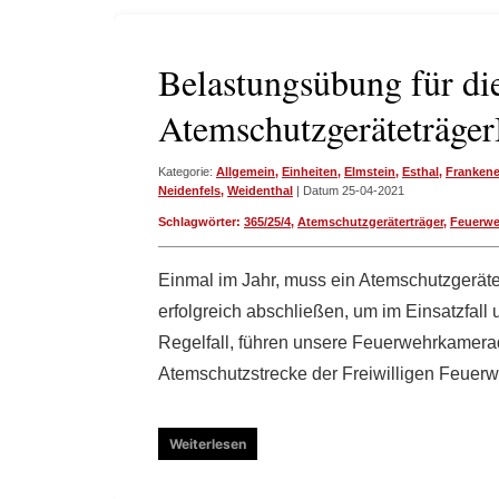
Belastungsübung für di
Atemschutzgeräteträger
Kategorie:
Allgemein
,
Einheiten
,
Elmstein
,
Esthal
,
Franken
Neidenfels
,
Weidenthal
| Datum 25-04-2021
Schlagwörter:
365/25/4
,
Atemschutzgeräterträger
,
Feuerwe
Einmal im Jahr, muss ein Atemschutzgerät
erfolgreich abschließen, um im Einsatzfall
Regelfall, führen unsere Feuerwehrkamera
Atemschutzstrecke der Freiwilligen Feuer
Weiterlesen