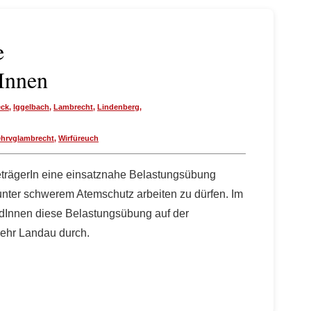
e
Innen
eck
,
Iggelbach
,
Lambrecht
,
Lindenberg
,
hrvglambrecht
,
Wirfüreuch
eträgerIn eine einsatznahe Belastungsübung
 unter schwerem Atemschutz arbeiten zu dürfen. Im
dInnen diese Belastungsübung auf der
wehr Landau durch.