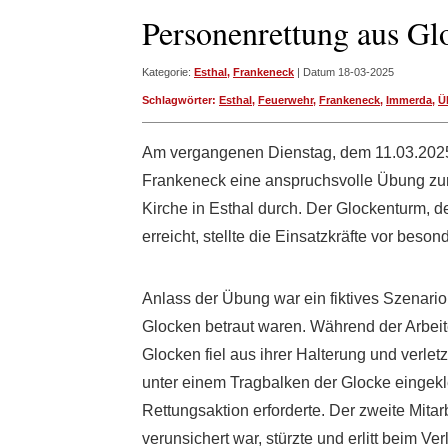
Personenrettung aus G
Kategorie:
Esthal
,
Frankeneck
| Datum 18-03-2025
Schlagwörter:
Esthal
,
Feuerwehr
,
Frankeneck
,
Immerda
,
Ü
Am vergangenen Dienstag, dem 11.03.2025
Frankeneck eine anspruchsvolle Übung zu
Kirche in Esthal durch. Der Glockenturm, 
erreicht, stellte die Einsatzkräfte vor bes
Anlass der Übung war ein fiktives Szenario
Glocken betraut waren. Während der Arbeit
Glocken fiel aus ihrer Halterung und verlet
unter einem Tragbalken der Glocke eingekl
Rettungsaktion erforderte. Der zweite Mitarb
verunsichert war, stürzte und erlitt beim 