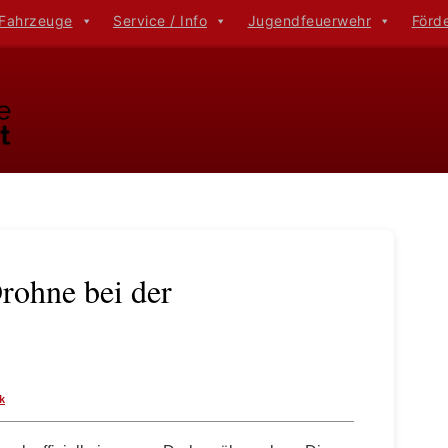
 Fahrzeuge
Service / Info
Jugendfeuerwehr
Förd
rohne bei der
k