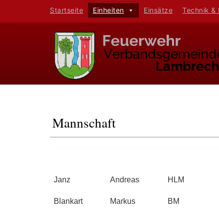
Startseite
Einheiten
Einsätze
Technik &
Mannschaft
Name
Vorname
Dienstgrad
Janz
Andreas
HLM
Blankart
Markus
BM