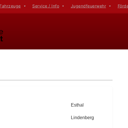
 Fahrzeuge
Service / Info
Jugendfeuerwehr
Förd
Funktion
Stammeinheit
Esthal
Lindenberg