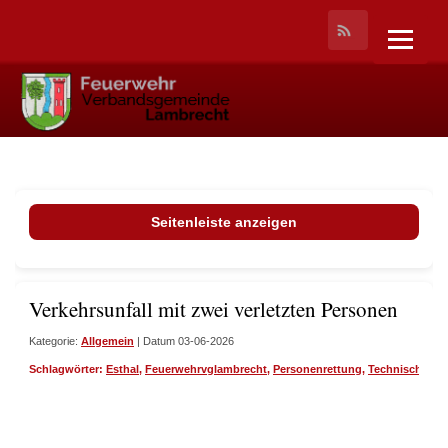
Seitenleiste anzeigen
Verkehrsunfall mit zwei verletzten Personen
Kategorie:
Allgemein
| Datum 03-06-2026
Schlagwörter:
Esthal
,
Feuerwehrvglambrecht
,
Personenrettung
,
Technische Hil