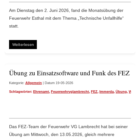
Am Dienstag den 2. Juni 2026, fand die Monatsübung der
Feuerwehr Esthal mit dem Thema „Technische Unfallhilfe“
statt.
Weiterlesen
Übung zu Einsatzsoftware und Funk des FEZ Te
Kategorie:
Allgemein
| Datum 19-05-2026
Schlagwörter:
Ehrenamt
,
Feuerwehrvglambrecht
,
FEZ
,
Immerda
,
Übung
,
Wirfür
Das FEZ-Team der Feuerwehr VG Lambrecht hat bei seiner
Übung am Mittwoch, den 13.05.2026, gleich mehrere