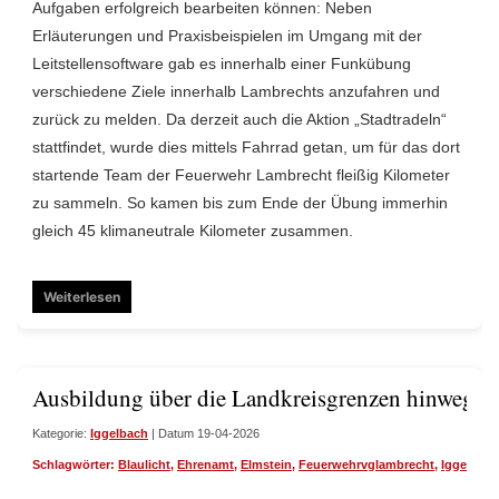
Aufgaben erfolgreich bearbeiten können: Neben
Erläuterungen und Praxisbeispielen im Umgang mit der
Leitstellensoftware gab es innerhalb einer Funkübung
verschiedene Ziele innerhalb Lambrechts anzufahren und
zurück zu melden. Da derzeit auch die Aktion „Stadtradeln“
stattfindet, wurde dies mittels Fahrrad getan, um für das dort
startende Team der Feuerwehr Lambrecht fleißig Kilometer
zu sammeln. So kamen bis zum Ende der Übung immerhin
gleich 45 klimaneutrale Kilometer zusammen.
Weiterlesen
Ausbildung über die Landkreisgrenzen hinweg
Kategorie:
Iggelbach
| Datum 19-04-2026
Schlagwörter:
Blaulicht
,
Ehrenamt
,
Elmstein
,
Feuerwehrvglambrecht
,
Iggelbach