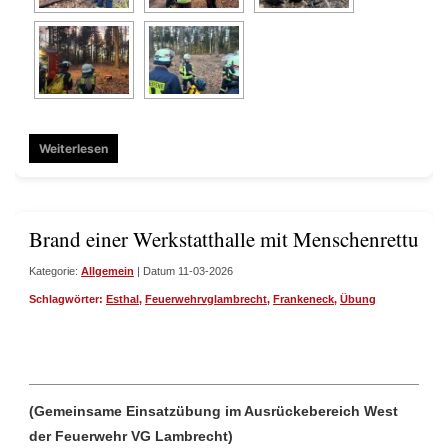
Weiterlesen
Brand einer Werkstatthalle mit Menschenrettung 
Kategorie:
Allgemein
| Datum 11-03-2026
Schlagwörter:
Esthal
,
Feuerwehrvglambrecht
,
Frankeneck
,
Übung
(Gemeinsame Einsatzübung im Ausrückebereich West
der Feuerwehr VG Lambrecht)