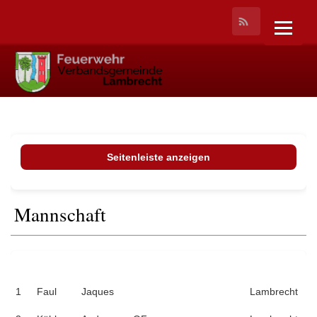
Seitenleiste anzeigen
Mannschaft
Name
Vorname
Dienstgrad
Funktion
Stammeinheit
1
Faul
Jaques
Lambrecht