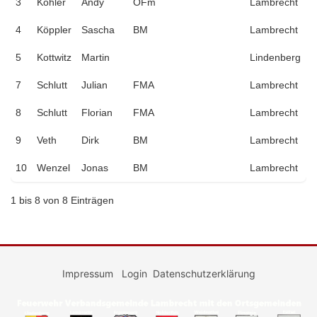
3
Köhler
Andy
OFm
Lambrecht
4
Köppler
Sascha
BM
Lambrecht
5
Kottwitz
Martin
Lindenberg
7
Schlutt
Julian
FMA
Lambrecht
8
Schlutt
Florian
FMA
Lambrecht
9
Veth
Dirk
BM
Lambrecht
10
Wenzel
Jonas
BM
Lambrecht
1 bis 8 von 8 Einträgen
Impressum
Login
Datenschutzerklärung