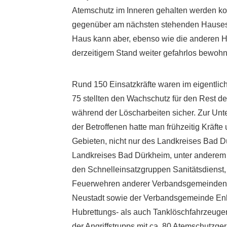
Atemschutz im Inneren gehalten werden ko
gegenüber am nächsten stehenden Hauses z
Haus kann aber, ebenso wie die anderen Hä
derzeitigem Stand weiter gefahrlos bewohn
Rund 150 Einsatzkräfte waren im eigentlic
75 stellten den Wachschutz für den Rest 
während der Löscharbeiten sicher. Zur Un
der Betroffenen hatte man frühzeitig Kräf
Gebieten, nicht nur des Landkreises Bad D
Landkreises Bad Dürkheim, unter anderem
den Schnelleinsatzgruppen Sanitätsdienst
Feuerwehren anderer Verbandsgemeinden, u
Neustadt sowie der Verbandsgemeinde Enk
Hubrettungs- als auch Tanklöschfahrzeugen
der Angriffstrupps mit ca. 80 Atemschutzg