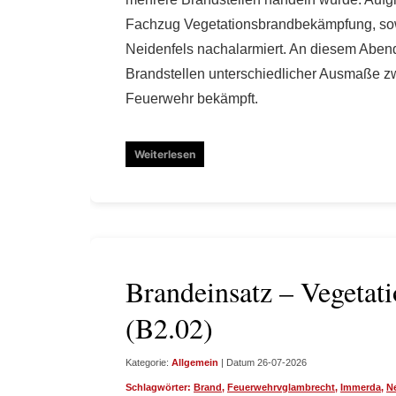
Fachzug Vegetationsbrandbekämpfung, sow
Neidenfels nachalarmiert. An diesem Aben
Brandstellen unterschiedlicher Ausmaße z
Feuerwehr bekämpft.
Weiterlesen
Brandeinsatz – Vegetat
(B2.02)
Kategorie:
Allgemein
| Datum 26-07-2026
Schlagwörter:
Brand
,
Feuerwehrvglambrecht
,
Immerda
,
N