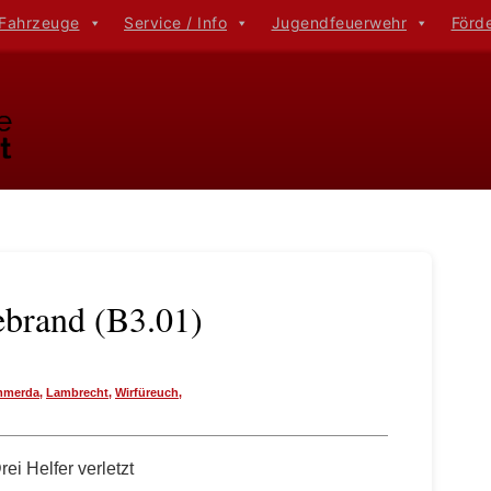
 Fahrzeuge
Service / Info
Jugendfeuerwehr
Förd
ebrand (B3.01)
mmerda
,
Lambrecht
,
Wirfüreuch
,
i Helfer verletzt