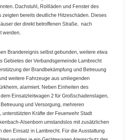
nnten. Dachstuhl, Rollläden und Fenster des
eigten bereits deutliche Hitzeschäden. Dieses
user der direkt betroffenen Straße, nach
t werden.
hen Brandereignis selbst gebunden, weitere etwa
des Gebietes der Verbandsgemeinde Lambrecht
terstützung der Brandbekämpfung und Betreuung
te und weitere Fahrzeuge aus umliegenden
ürkheim, alarmiert. Neben Einheiten des
 dem Einsatzleitwagen 2 für Großschadenslagen,
, Betreuung und Versorgung, mehreren
nterstützten Kräfte der Feuerwehr Stadt
enbach-Alsenborn umstandslos mit zusätzlichen
 den Einsatz in Lambrecht. Für die Ausstattung
eräten wurden je ein Gerätewagen Atemschutz des