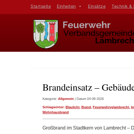
Startseite
Einheiten
Einsätze
Technik &
Brandeinsatz – Gebäud
Kategorie:
Allgemein
| Datum 04-08-2026
Schlagwörter:
Blaulicht
,
Brand
,
Feuerwehrvglambrecht
,
I
Wohnhausbrand
Großbrand im Stadtkern von Lambrecht – Dre