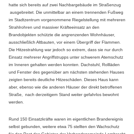
hatte sich bereits auf zwei Nachbargebäude im Straßenzug
ausgebreitet. Die unmittelbar an einem trennenden Fußweg
im Stadtzentrum vorgenommene Riegelstellung mit mehreren
Strahlrohren und massiver Kräfteeinsatz an den
Brandobjekten schützte die angrenzenden Wohnhäuser,
ausschließlich Altbauten, vor einem Übergriff der Flammen.
Die Hitzestrahlung war jedoch so extrem, dass sie nur durch
Einsatz mehrerer Angriffstrupps unter schwerem Atemschutz
im Inneren gehalten werden konnten. Dachstuhl, Rollläden
und Fenster des gegenüber am nächsten stehenden Hauses
zeigten bereits deutliche Hitzeschäden. Dieses Haus kann
aber, ebenso wie die anderen Häuser der direkt betroffenen
Straße, nach derzeitigem Stand weiter gefahrlos bewohnt
werden.
Rund 150 Einsatzkräfte waren im eigentlichen Brandereignis
selbst gebunden, weitere etwa 75 stellten den Wachschutz
für den Rest des Gebietes der Verbandsgemeinde Lambrecht