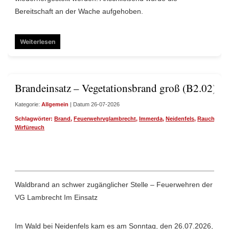
Bereitschaft an der Wache aufgehoben.
Weiterlesen
Brandeinsatz – Vegetationsbrand groß (B2.02)
Kategorie:
Allgemein
| Datum 26-07-2026
Schlagwörter:
Brand
,
Feuerwehrvglambrecht
,
Immerda
,
Neidenfels
,
Rauchentwi
Wirfüreuch
Waldbrand an schwer zugänglicher Stelle – Feuerwehren der
VG Lambrecht Im Einsatz
Im Wald bei Neidenfels kam es am Sonntag, den 26.07.2026,