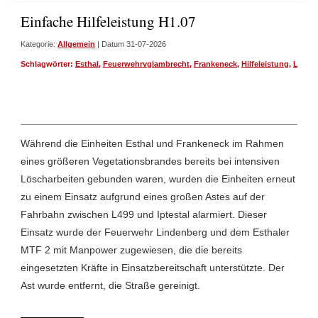
Einfache Hilfeleistung H1.07
Kategorie:
Allgemein
| Datum 31-07-2026
Schlagwörter:
Esthal
,
Feuerwehrvglambrecht
,
Frankeneck
,
Hilfeleistung
,
Linde
Während die Einheiten Esthal und Frankeneck im Rahmen
eines größeren Vegetationsbrandes bereits bei intensiven
Löscharbeiten gebunden waren, wurden die Einheiten erneut
zu einem Einsatz aufgrund eines großen Astes auf der
Fahrbahn zwischen L499 und Iptestal alarmiert. Dieser
Einsatz wurde der Feuerwehr Lindenberg und dem Esthaler
MTF 2 mit Manpower zugewiesen, die die bereits
eingesetzten Kräfte in Einsatzbereitschaft unterstützte. Der
Ast wurde entfernt, die Straße gereinigt.