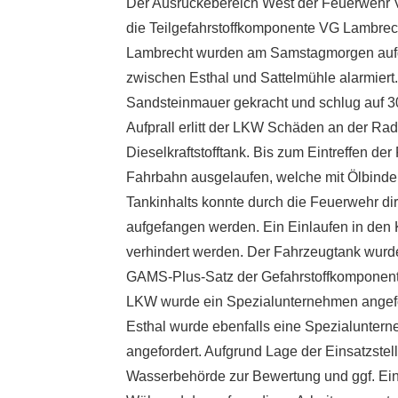
Der Ausrückebereich West der Feuerwehr 
die Teilgefahrstoffkomponente VG Lambrech
Lambrecht wurden am Samstagmorgen aufgr
zwischen Esthal und Sattelmühle alarmiert.
Sandsteinmauer gekracht und schlug auf 3
Aufprall erlitt der LKW Schäden an der Ra
Dieselkraftstofftank. Bis zum Eintreffen de
Fahrbahn ausgelaufen, welche mit Ölbinde
Tankinhalts konnte durch die Feuerwehr di
aufgefangen werden. Ein Einlaufen in den 
verhindert werden. Der Fahrzeugtank wurd
GAMS-Plus-Satz der Gefahrstoffkomponente
LKW wurde ein Spezialunternehmen angefo
Esthal wurde ebenfalls eine Spezialuntern
angefordert. Aufgrund Lage der Einsatzste
Wasserbehörde zur Bewertung und ggf. Ein