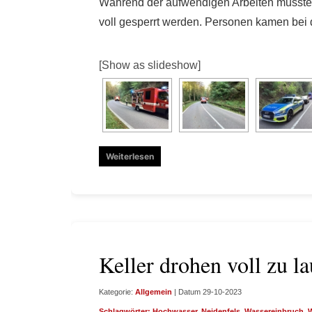
Während der aufwendigen Arbeiten musste
voll gesperrt werden. Personen kamen bei 
[Show as slideshow]
Weiterlesen
Keller drohen voll zu l
Kategorie:
Allgemein
| Datum 29-10-2023
Schlagwörter:
Hochwasser
,
Neidenfels
,
Wassereinbruch
,
W