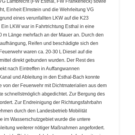
VG Lambrecht (FW Esthal, FW Frankeneck) sowie
t, Einheit Elmstein und die Wehrleitung VG
und eines verunfallten LKW auf die K23
 Ein LKW war in Fahrtrichtung Esthal in eine
0 m Länge mehrfach an der Mauer an. Durch den
daufhängung, Reifen und beschädigte sich den
r Feuerwehr waren ca. 20-30 L Diesel auf die
mittel direkt gebunden wurden. Der Rest des
rekt nach Eintreffen in Auffangwannen
Kanal und Ableitung in den Esthal-Bach konnte
e von der Feuerwehr mit Dichtmaterialien aus dem
 schnellstmöglich abgedichtet. Zur Bergung des
rdert. Zur Endreinigung der Richtungsfahrbahn
ehmen durch den Landesbetrieb Mobilität
lle im Wasserschutzgebiet wurde die untere
leitung weiterer nötiger Maßnahmen angefordert.