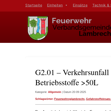
Startseite
Einheiten
Einsätze
Technik &
G2.01 – Verkehrsunfal
Betriebsstoffe >50L
Kategorie:
Allgemein
| Datum 20-09-2025
Schlagwörter:
Feuerwehrvglambrecht
,
Gefahrstoffeinsatz