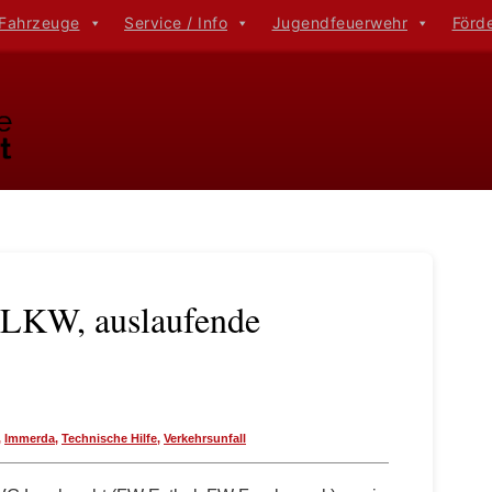
 Fahrzeuge
Service / Info
Jugendfeuerwehr
Förd
l LKW, auslaufende
,
Immerda
,
Technische Hilfe
,
Verkehrsunfall