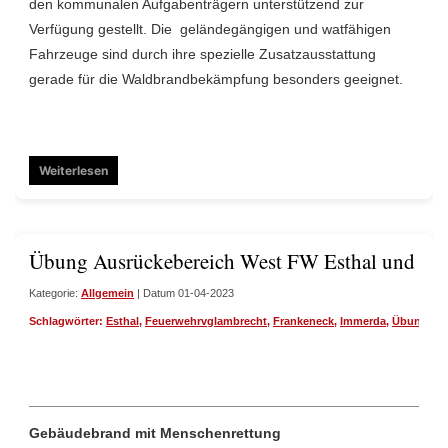
den kommunalen Aufgabenträgern unterstützend zur
Verfügung gestellt. Die geländegängigen und watfähigen
Fahrzeuge sind durch ihre spezielle Zusatzausstattung
gerade für die Waldbrandbekämpfung besonders geeignet.
Weiterlesen
Übung Ausrückebereich West FW Esthal und F
Kategorie:
Allgemein
| Datum 01-04-2023
Schlagwörter:
Esthal
,
Feuerwehrvglambrecht
,
Frankeneck
,
Immerda
,
Übung
Gebäudebrand mit Menschenrettung