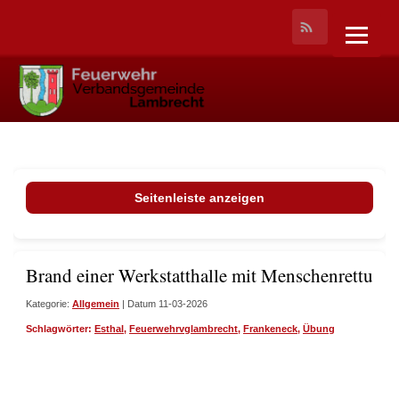
Seitenleiste anzeigen
Brand einer Werkstatthalle mit Menschenrettung 
Kategorie:
Allgemein
| Datum 11-03-2026
Schlagwörter:
Esthal
,
Feuerwehrvglambrecht
,
Frankeneck
,
Übung