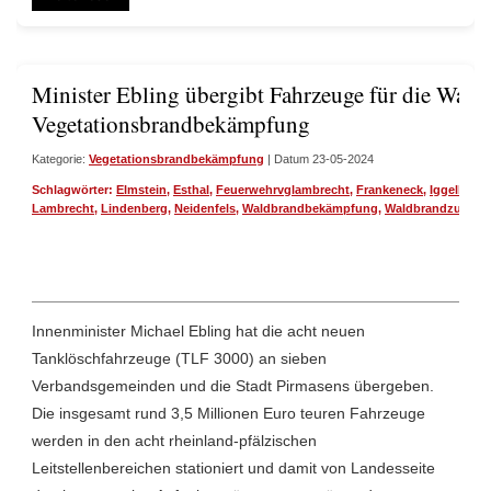
Minister Ebling übergibt Fahrzeuge für die Wald
Vegetationsbrandbekämpfung
Kategorie:
Vegetationsbrandbekämpfung
| Datum 23-05-2024
Schlagwörter:
Elmstein
,
Esthal
,
Feuerwehrvglambrecht
,
Frankeneck
,
Iggelbach
Lambrecht
,
Lindenberg
,
Neidenfels
,
Waldbrandbekämpfung
,
Waldbrandzug
,
We
Innenminister Michael Ebling hat die acht neuen
Tanklöschfahrzeuge (TLF 3000) an sieben
Verbandsgemeinden und die Stadt Pirmasens übergeben.
Die insgesamt rund 3,5 Millionen Euro teuren Fahrzeuge
werden in den acht rheinland-pfälzischen
Leitstellenbereichen stationiert und damit von Landesseite