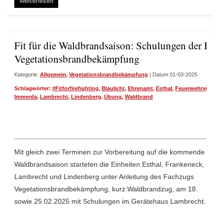
Weiterlesen
Fit für die Waldbrandsaison: Schulungen der Fac
Vegetationsbrandbekämpfung
Kategorie:
Allgemein
,
Vegetationsbrandbekämpfung
| Datum 01-03-2025
Schlagwörter:
#Fitforfirefighting
,
Blaulicht
,
Ehrenamt
,
Esthal
,
Feuerwehrvglamb
Immerda
,
Lambrecht
,
Lindenberg
,
Übung
,
Waldbrand
Mit gleich zwei Terminen zur Vorbereitung auf die kommende
Waldbrandsaison starteten die Einheiten Esthal, Frankeneck,
Lambrecht und Lindenberg unter Anleitung des Fachzugs
Vegetationsbrandbekämpfung, kurz Waldbrandzug, am 18.
sowie 25.02.2025 mit Schulungen im Gerätehaus Lambrecht.