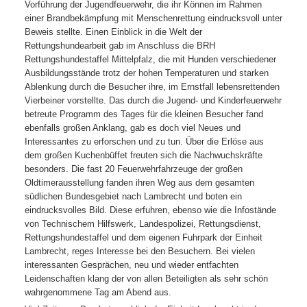
Vorführung der Jugendfeuerwehr, die ihr Können im Rahmen
einer Brandbekämpfung mit Menschenrettung eindrucksvoll unter
Beweis stellte. Einen Einblick in die Welt der
Rettungshundearbeit gab im Anschluss die BRH
Rettungshundestaffel Mittelpfalz, die mit Hunden verschiedener
Ausbildungsstände trotz der hohen Temperaturen und starken
Ablenkung durch die Besucher ihre, im Ernstfall lebensrettenden
Vierbeiner vorstellte. Das durch die Jugend- und Kinderfeuerwehr
betreute Programm des Tages für die kleinen Besucher fand
ebenfalls großen Anklang, gab es doch viel Neues und
Interessantes zu erforschen und zu tun. Über die Erlöse aus
dem großen Kuchenbüffet freuten sich die Nachwuchskräfte
besonders. Die fast 20 Feuerwehrfahrzeuge der großen
Oldtimerausstellung fanden ihren Weg aus dem gesamten
südlichen Bundesgebiet nach Lambrecht und boten ein
eindrucksvolles Bild. Diese erfuhren, ebenso wie die Infostände
von Technischem Hilfswerk, Landespolizei, Rettungsdienst,
Rettungshundestaffel und dem eigenen Fuhrpark der Einheit
Lambrecht, reges Interesse bei den Besuchern. Bei vielen
interessanten Gesprächen, neu und wieder entfachten
Leidenschaften klang der von allen Beteiligten als sehr schön
wahrgenommene Tag am Abend aus.