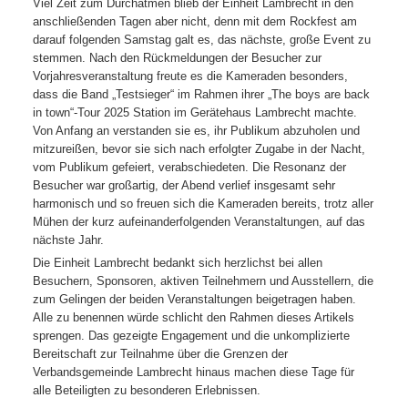
Viel Zeit zum Durchatmen blieb der Einheit Lambrecht in den
anschließenden Tagen aber nicht, denn mit dem Rockfest am
darauf folgenden Samstag galt es, das nächste, große Event zu
stemmen. Nach den Rückmeldungen der Besucher zur
Vorjahresveranstaltung freute es die Kameraden besonders,
dass die Band „Testsieger“ im Rahmen ihrer „The boys are back
in town“-Tour 2025 Station im Gerätehaus Lambrecht machte.
Von Anfang an verstanden sie es, ihr Publikum abzuholen und
mitzureißen, bevor sie sich nach erfolgter Zugabe in der Nacht,
vom Publikum gefeiert, verabschiedeten. Die Resonanz der
Besucher war großartig, der Abend verlief insgesamt sehr
harmonisch und so freuen sich die Kameraden bereits, trotz aller
Mühen der kurz aufeinanderfolgenden Veranstaltungen, auf das
nächste Jahr.
Die Einheit Lambrecht bedankt sich herzlichst bei allen
Besuchern, Sponsoren, aktiven Teilnehmern und Ausstellern, die
zum Gelingen der beiden Veranstaltungen beigetragen haben.
Alle zu benennen würde schlicht den Rahmen dieses Artikels
sprengen. Das gezeigte Engagement und die unkomplizierte
Bereitschaft zur Teilnahme über die Grenzen der
Verbandsgemeinde Lambrecht hinaus machen diese Tage für
alle Beteiligten zu besonderen Erlebnissen.