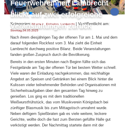
Feuerwehreinheit Lambrecht
blickt auf zwei erfolgreiche
Kategorien:
| Veröffentlicht am:
Veranstaltungen zurück
Allgemein
,
Einheiten
,
Lambrecht
Sonntag,04.05.2025
Nach ihrem diesjährigen Tag der offenen Tür am 1. Mai und dem
darauf folgenden Rockfest vom 3. Mai zieht die Einheit
Lambrecht durchweg positive Bilanz. Beide Veranstaltungen
fanden großen Zuspruch durch die Bevölkerung.
Bereits in den ersten Minuten nach Beginn füllte sich das
Festgelände am Tag der offenen Tür bei bestem Wetter schnell.
Viele waren der Einladung nachgekommen, das reichhaltige
Angebot an Speisen und Getränken bei einem Blick hinter die
Kulissen vieler teilnehmender Behörden und Organisationen mit
Sicherheitsaufgaben über den gesamten Tag hinweg zu
genießen. Los ging es mit dem traditionellen
Weißwurstfrühstück, das vom Musikverein Königsbach bei
zünftiger Blasmusik bis zum Mittagstisch umrahmt wurde.
Neben deftigem Spießbraten gab es viele weitere, leckere
Gerichte, wollte doch die fast zum Bersten gefüllte Halle gut
verköstigt werden. Der Nachmittag startete dann mit der