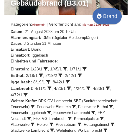
Gebäudebrand (B3.01)
Brand
Kategorien:
| Veröffentlicht am:
Allgemein
Montag,21.08.2023
Datum:
21. August 2023 um 20:19 Uhr
Alarmierungsart:
DME (Digitaler Meldeempfänger)
Dauer:
3 Stunden 31 Minuten
Einsatzart:
Brand
Einsatzort:
Iggelbach
Einheiten und Fahrzeuge:
Elmstein:
1/23/1
,
1/45/1
,
1/71/1
Esthal:
2/19/1
,
2/19/2
,
2/42/1
Iggelbach:
8/19/1
,
8/42/1
Lambrecht:
4/11/1
,
4/23/1
,
4/24/1
,
4/33/1
,
4/72/1
Weitere Kräfte:
DRK OV Lambrecht SBF (Sanitätsbereitschaft
Feuerwehr)
,
Feuerwehr Elmstein
,
Feuerwehr Esthal
,
Feuerwehr Iggelbach
,
Feuerwehr Lambrecht
, FEZ
Neustadt
, FEZ VG Lambrecht
, Kriminalpolizei
,
Pfalzwerke
, Polizei
,
Presseteam
, Rettungsdienst
,
Stadtwerke Lambrecht
, Wehrleitung VG Lambrecht