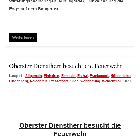
Witterungsbedingungen (Minusgrade), Dunkelheit und die
Enge auf dem Baugerüst.
Weiterlesen
Oberster Dienstherr besucht die Feuerwehr
Kategorie:
Allgemein
,
Einheiten
,
Elmstein
,
Esthal
,
Frankeneck
,
Höhensicherung
,
Lindenberg
,
Neidenfels
,
Presseteam
,
Slide
,
Wehrleitung
,
Weidenthal
| Datum 25-
Oberster Dienstherr besucht die
Feuerwehr