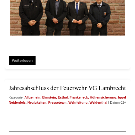
Weiterlesen
Jahresabschluss der Feuerwehr VG Lambrecht
Kategorie:
Allgemein
,
Elmstein
,
Esthal
,
Frankeneck
,
Höhensicherung
,
Iggelbach
Neidenfels
,
Neuigkeiten
,
Presseteam
,
Wehrleitung
,
Weidenthal
| Datum 02-02-20