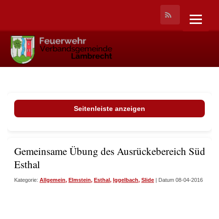
Seitenleiste anzeigen
Gemeinsame Übung des Ausrückebereich Süd-W
Esthal
Kategorie:
Allgemein
,
Elmstein
,
Esthal
,
Iggelbach
,
Slide
| Datum 08-04-2016