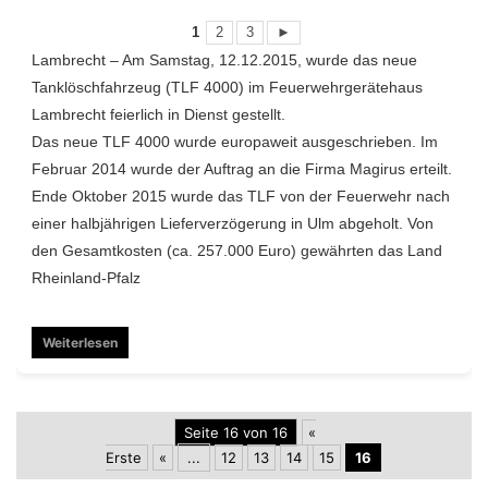
1
2
3
►
Lambrecht – Am Samstag, 12.12.2015, wurde das neue
Tanklöschfahrzeug (TLF 4000) im Feuerwehrgerätehaus
Lambrecht feierlich in Dienst gestellt.
Das neue TLF 4000 wurde europaweit ausgeschrieben. Im
Februar 2014 wurde der Auftrag an die Firma Magirus erteilt.
Ende Oktober 2015 wurde das TLF von der Feuerwehr nach
einer halbjährigen Lieferverzögerung in Ulm abgeholt. Von
den Gesamtkosten (ca. 257.000 Euro) gewährten das Land
Rheinland-Pfalz
Weiterlesen
Seite 16 von 16
«
Erste
«
...
12
13
14
15
16