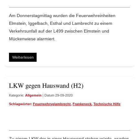
Am Donnerstagmittag wurden die Feuerwehreinheiten
Elmstein, Iggelbach, Esthal und Lambrecht zu einem
Verkehrsunfall auf der L499 zwischen Elmstein und
Mückenwiese alarmiert.
Weiterlesen
LKW gegen Hauswand (H2)
Kategorie:
Allgemein
| Datum 29-09-2020
Schlagwörter:
Feuerwehrvglambrecht
,
Frankeneck
,
Technische Hilfe
Zu einem LKW der in einer Hauswand stehen würde, wurden