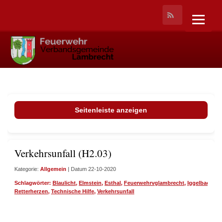
Seitenleiste anzeigen
Verkehrsunfall (H2.03)
Kategorie:
Allgemein
| Datum 22-10-2020
Schlagwörter:
Blaulicht
,
Elmstein
,
Esthal
,
Feuerwehrvglambrecht
,
Iggelbach
,
I
Retterherzen
,
Technische Hilfe
,
Verkehrsunfall