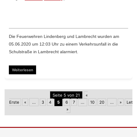
Die Feuerwehren Lindenberg und Lambrecht wurden am
05.06.2020 um 12:03 Uhr zu einem Verkehrsunfall in die
Schulstraße in Lambrecht alarmiert.
Weiterlesen
Seite 5 von 21
«
Erste
«
...
3
4
5
6
7
...
10
20
...
»
Letzt
»