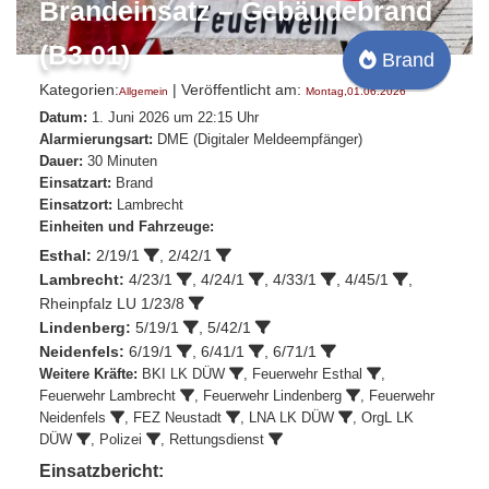
Brandeinsatz – Gebäudebrand
(B3.01)
Brand
Kategorien:
| Veröffentlicht am:
Allgemein
Montag,01.06.2026
Datum:
1. Juni 2026 um 22:15 Uhr
Alarmierungsart:
DME (Digitaler Meldeempfänger)
Dauer:
30 Minuten
Einsatzart:
Brand
Einsatzort:
Lambrecht
Einheiten und Fahrzeuge:
Esthal:
2/19/1
,
2/42/1
Lambrecht:
4/23/1
,
4/24/1
,
4/33/1
,
4/45/1
,
Rheinpfalz LU 1/23/8
Lindenberg:
5/19/1
,
5/42/1
Neidenfels:
6/19/1
,
6/41/1
,
6/71/1
Weitere Kräfte:
BKI LK DÜW
,
Feuerwehr Esthal
,
Feuerwehr Lambrecht
,
Feuerwehr Lindenberg
,
Feuerwehr
Neidenfels
, FEZ Neustadt
, LNA LK DÜW
, OrgL LK
DÜW
, Polizei
, Rettungsdienst
Einsatzbericht: