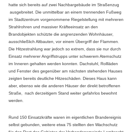
hatte sich bereits auf zwei Nachbargebäude im Straßenzug
ausgebreitet. Die unmittelbar an einem trennenden Fußweg
im Stadtzentrum vorgenommene Riegelstellung mit mehreren
Strahlrohren und massiver Kräfteeinsatz an den
Brandobjekten schützte die angrenzenden Wohnhäuser,
ausschließlich Altbauten, vor einem Übergriff der Flammen.
Die Hitzestrahlung war jedoch so extrem, dass sie nur durch
Einsatz mehrerer Angriffstrupps unter schwerem Atemschutz
im Inneren gehalten werden konnten. Dachstuhl, Rollläden
und Fenster des gegenüber am nächsten stehenden Hauses
zeigten bereits deutliche Hitzeschäden. Dieses Haus kann
aber, ebenso wie die anderen Häuser der direkt betroffenen
Straße, nach derzeitigem Stand weiter gefahrlos bewohnt
werden.
Rund 150 Einsatzkräfte waren im eigentlichen Brandereignis
selbst gebunden, weitere etwa 75 stellten den Wachschutz
für den Rest des Gebietes der Verbandsgemeinde Lambrecht