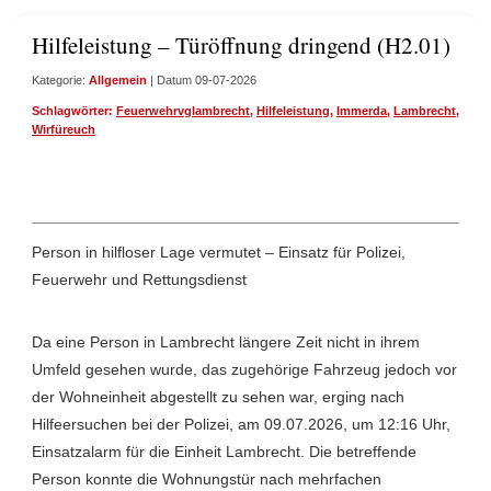
Hilfeleistung – Türöffnung dringend (H2.01)
Kategorie:
Allgemein
| Datum 09-07-2026
Schlagwörter:
Feuerwehrvglambrecht
,
Hilfeleistung
,
Immerda
,
Lambrecht
,
Türö
Wirfüreuch
Person in hilfloser Lage vermutet – Einsatz für Polizei,
Feuerwehr und Rettungsdienst
Da eine Person in Lambrecht längere Zeit nicht in ihrem
Umfeld gesehen wurde, das zugehörige Fahrzeug jedoch vor
der Wohneinheit abgestellt zu sehen war, erging nach
Hilfeersuchen bei der Polizei, am 09.07.2026, um 12:16 Uhr,
Einsatzalarm für die Einheit Lambrecht. Die betreffende
Person konnte die Wohnungstür nach mehrfachen