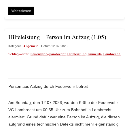
Weiterlesen
Hilfeleistung – Person im Aufzug (1.05)
Kategorie:
Allgemein
| Datum 12-07-2026
Schlagwörter:
Feuerwehrvglambrecht
,
Hilfeleistung
,
Immerda
,
Lambrecht
,
Wirf
Person aus Aufzug durch Feuerwehr befreit
Am Sonntag, den 12.07.2026, wurden Kräfte der Feuerwehr
VG Lambrecht um 00:35 Uhr zum Bahnhof in Lambrecht
alarmiert. Grund dafür war eine Person im Aufzug, die diesen
aufgrund eines technischen Defekts nicht mehr eigenständig