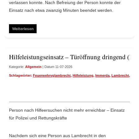
verlassen konnte. Nach Befreiung der Person konnte der
Einsatz nach etwa zwanzig Minuten beendet werden.
Weiterlesen
Hilfeleistungseinsatz – Türöffnung dringend (H2
Kategorie:
Allgemein
| Datum 11-07-2026
Schlagwörter:
Feuerwehrvglambrecht
,
Hilfeleistung
,
Immerda
,
Lambrecht
,
Türö
Person nach Hilfeersuchen nicht mehr erreichbar – Einsatz
für Polizei und Rettungskräfte
Nachdem sich eine Person aus Lambrecht in den