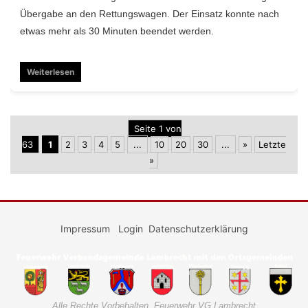
Übergabe an den Rettungswagen. Der Einsatz konnte nach
etwas mehr als 30 Minuten beendet werden.
Weiterlesen
Seite 1 von
63
1
2
3
4
5
...
10
20
30
...
»
Letzte
»
Impressum
Login
Datenschutzerklärung
Alle Rechte Vorbehalten. Feuerwehr VG Lambrecht