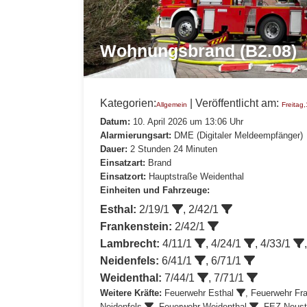
Wohnungsbrand (B2.08)
Kategorien:
| Veröffentlicht am:
Allgemein
Freitag
Datum:
10. April 2026 um 13:06 Uhr
Alarmierungsart:
DME (Digitaler Meldeempfänger)
Dauer:
2 Stunden 24 Minuten
Einsatzart:
Brand
Einsatzort:
Hauptstraße Weidenthal
Einheiten und Fahrzeuge:
Esthal:
2/19/1
,
2/42/1
Frankenstein:
2/42/1
Lambrecht:
4/11/1
,
4/24/1
,
4/33/1
Neidenfels:
6/41/1
,
6/71/1
Weidenthal:
7/44/1
,
7/71/1
Weitere Kräfte:
Feuerwehr Esthal
, Feuerwehr Fr
Neidenfels
,
Feuerwehr Weidenthal
, FEZ Neus