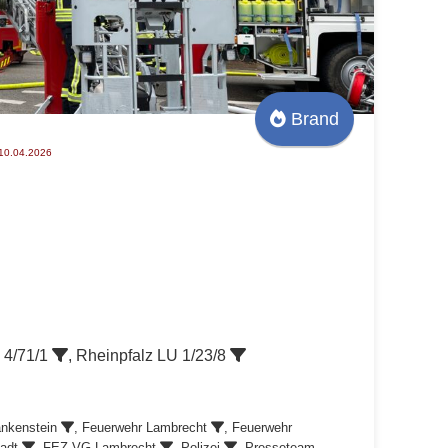
Brand
,10.04.2026
, 4/71/1
, Rheinpfalz LU 1/23/8
ankenstein
,
Feuerwehr Lambrecht
,
Feuerwehr
tadt
, FEZ VG Lambrecht
, Polizei
, Presseteam