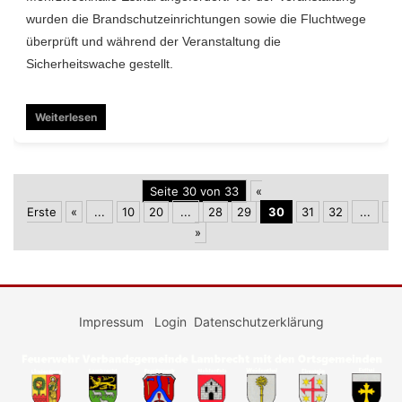
wurden die Brandschutzeinrichtungen sowie die Fluchtwege
überprüft und während der Veranstaltung die
Sicherheitswache gestellt.
Weiterlesen
Seite 30 von 33
«
Erste
«
...
10
20
...
28
29
30
31
32
...
»
»
Impressum
Login
Datenschutzerklärung