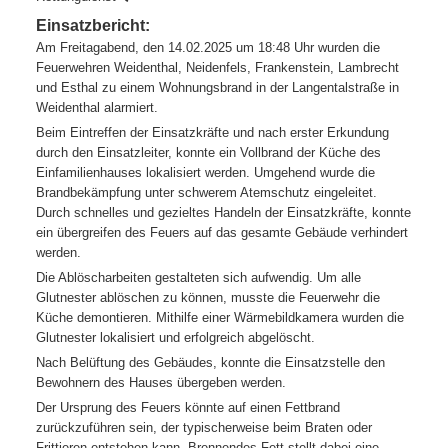
Einsatzbericht:
Am Freitagabend, den 14.02.2025 um 18:48 Uhr wurden die
Feuerwehren Weidenthal, Neidenfels, Frankenstein, Lambrecht
und Esthal zu einem Wohnungsbrand in der Langentalstraße in
Weidenthal alarmiert.
Beim Eintreffen der Einsatzkräfte und nach erster Erkundung
durch den Einsatzleiter, konnte ein Vollbrand der Küche des
Einfamilienhauses lokalisiert werden. Umgehend wurde die
Brandbekämpfung unter schwerem Atemschutz eingeleitet.
Durch schnelles und gezieltes Handeln der Einsatzkräfte, konnte
ein übergreifen des Feuers auf das gesamte Gebäude verhindert
werden.
Die Ablöscharbeiten gestalteten sich aufwendig. Um alle
Glutnester ablöschen zu können, musste die Feuerwehr die
Küche demontieren. Mithilfe einer Wärmebildkamera wurden die
Glutnester lokalisiert und erfolgreich abgelöscht.
Nach Belüftung des Gebäudes, konnte die Einsatzstelle den
Bewohnern des Hauses übergeben werden.
Der Ursprung des Feuers könnte auf einen Fettbrand
zurückzuführen sein, der typischerweise beim Braten oder
Frittieren entstehen kann. Brennendes Fett stellt dabei eine