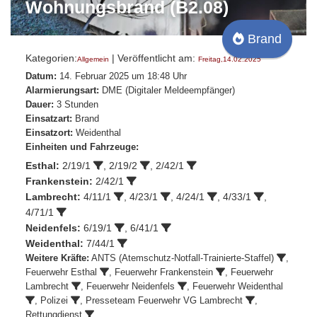
Wohnungsbrand (B2.08)
Brand
Kategorien:
| Veröffentlicht am:
Allgemein
Freitag,14.02.2025
Datum:
14. Februar 2025 um 18:48 Uhr
Alarmierungsart:
DME (Digitaler Meldeempfänger)
Dauer:
3 Stunden
Einsatzart:
Brand
Einsatzort:
Weidenthal
Einheiten und Fahrzeuge:
Esthal:
2/19/1
,
2/19/2
,
2/42/1
Frankenstein:
2/42/1
Lambrecht:
4/11/1
,
4/23/1
,
4/24/1
,
4/33/1
,
4/71/1
Neidenfels:
6/19/1
,
6/41/1
Weidenthal:
7/44/1
Weitere Kräfte:
ANTS (Atemschutz-Notfall-Trainierte-Staffel)
,
Feuerwehr Esthal
, Feuerwehr Frankenstein
,
Feuerwehr
Lambrecht
,
Feuerwehr Neidenfels
,
Feuerwehr Weidenthal
, Polizei
, Presseteam Feuerwehr VG Lambrecht
,
Rettungdienst