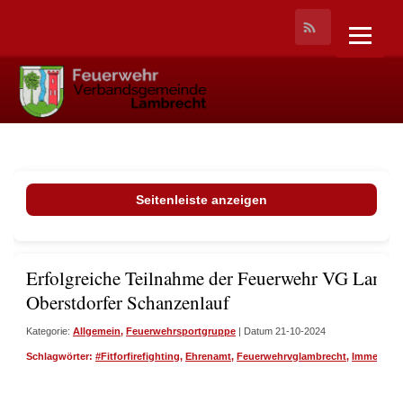
Seitenleiste anzeigen
Erfolgreiche Teilnahme der Feuerwehr VG Lambr
Oberstdorfer Schanzenlauf
Kategorie:
Allgemein
,
Feuerwehrsportgruppe
| Datum 21-10-2024
Schlagwörter:
#Fitforfirefighting
,
Ehrenamt
,
Feuerwehrvglambrecht
,
Immerda
,