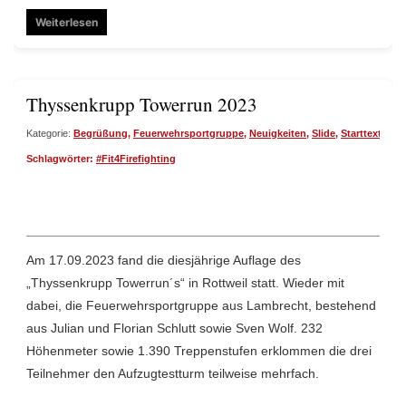
Weiterlesen
Thyssenkrupp Towerrun 2023
Kategorie:
Begrüßung
,
Feuerwehrsportgruppe
,
Neuigkeiten
,
Slide
,
Starttext
| Da
Schlagwörter:
#Fit4Firefighting
Am 17.09.2023 fand die diesjährige Auflage des
„Thyssenkrupp Towerrun´s“ in Rottweil statt. Wieder mit
dabei, die Feuerwehrsportgruppe aus Lambrecht, bestehend
aus Julian und Florian Schlutt sowie Sven Wolf. 232
Höhenmeter sowie 1.390 Treppenstufen erklommen die drei
Teilnehmer den Aufzugtestturm teilweise mehrfach.