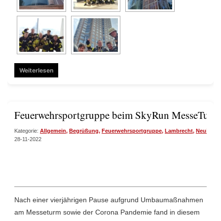
Weiterlesen
Feuerwehrsportgruppe beim SkyRun MesseTurm 
Kategorie:
Allgemein
,
Begrüßung
,
Feuerwehrsportgruppe
,
Lambrecht
,
Neuigkei
28-11-2022
Nach einer vierjährigen Pause aufgrund Umbaumaßnahmen
am Messeturm sowie der Corona Pandemie fand in diesem