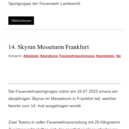
Sportgruppe der Feuerwehr Lambrecht.
Weiterlesen
14. Skyrun Messeturm Frankfurt
Kategorie:
Allgemein
,
Begrüßung
,
Feuerwehrsportgruppe
,
Neuigkeiten
,
Slide
,
St
Die Feuerwehrsportgruppe nahm am 16.07.2023 erneut am
diesjährigen Skyrun im Messeturm in Frankfurt teil, welcher
bereits zum 14. mal ausgetragen wurde.
Zwei Teams in voller Feuerwehrausrüstung mit 25 Kilogramm