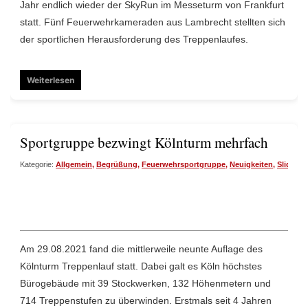
Jahr endlich wieder der SkyRun im Messeturm von Frankfurt
statt. Fünf Feuerwehrkameraden aus Lambrecht stellten sich
der sportlichen Herausforderung des Treppenlaufes.
Weiterlesen
Sportgruppe bezwingt Kölnturm mehrfach
Kategorie:
Allgemein
,
Begrüßung
,
Feuerwehrsportgruppe
,
Neuigkeiten
,
Slide
,
St
Am 29.08.2021 fand die mittlerweile neunte Auflage des
Kölnturm Treppenlauf statt. Dabei galt es Köln höchstes
Bürogebäude mit 39 Stockwerken, 132 Höhenmetern und
714 Treppenstufen zu überwinden. Erstmals seit 4 Jahren