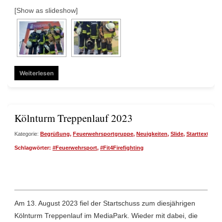
[Show as slideshow]
Weiterlesen
Kölnturm Treppenlauf 2023
Kategorie:
Begrüßung
,
Feuerwehrsportgruppe
,
Neuigkeiten
,
Slide
,
Starttext
| Da
Schlagwörter:
#Feuerwehrsport
,
#Fit4Firefighting
Am 13. August 2023 fiel der Startschuss zum diesjährigen
Kölnturm Treppenlauf im MediaPark. Wieder mit dabei, die