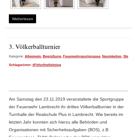
Weiterlesen
3. Völkerballturnier
Kategorie:
Allgemein
,
Begrüßung
,
Feuerwehrsportgruppe
,
Neuigkeiten
,
Slide
,
St
Schlagwörter:
#Fitforfirefighting
Am Samstag den 23.11.2019 veranstaltete die Sportgruppe
der Feuerwehr Lambrecht ihr drittes Völkerballturnier in der
Turnhalle der Realschule Plus in Lambrecht. Wie bereits im
letzten Jahr konnten sich hierzu alle Behörden und
Organisationen mit Sicherheitsaufgaben (BOS), z.B.