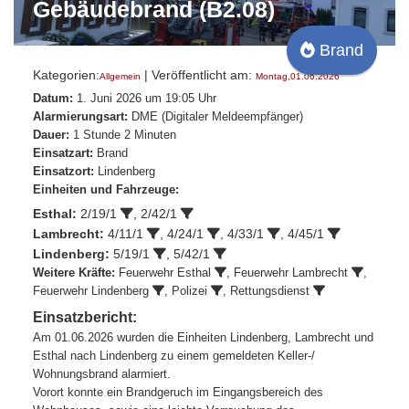
Gebäudebrand (B2.08)
Brand
Kategorien:
| Veröffentlicht am:
Allgemein
Montag,01.06.2026
Datum:
1. Juni 2026 um 19:05 Uhr
Alarmierungsart:
DME (Digitaler Meldeempfänger)
Dauer:
1 Stunde 2 Minuten
Einsatzart:
Brand
Einsatzort:
Lindenberg
Einheiten und Fahrzeuge:
Esthal:
2/19/1
,
2/42/1
Lambrecht:
4/11/1
,
4/24/1
,
4/33/1
,
4/45/1
Lindenberg:
5/19/1
,
5/42/1
Weitere Kräfte:
Feuerwehr Esthal
,
Feuerwehr Lambrecht
,
Feuerwehr Lindenberg
, Polizei
, Rettungsdienst
Einsatzbericht:
Am 01.06.2026 wurden die Einheiten Lindenberg, Lambrecht und
Esthal nach Lindenberg zu einem gemeldeten Keller-/
Wohnungsbrand alarmiert.
Vorort konnte ein Brandgeruch im Eingangsbereich des