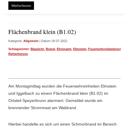
Weiterlesen
Flächenbrand klein (B1.02)
Kategorie:
Allgemein
| Datum 18-07-2022
Schlagwörter:
Blaulicht
,
Brand
,
Ehrenamt
,
Elmstein
,
Feuerwehrvglambrecht
,
Ig
Retterherzen
Am Montagmittag wurden die Feuerwehreinheiten Elmstein
und Iggelbach zu einem Flächenbrand klein (B1.02) im
Ortsteil Speyerbrunn alarmiert. Gemeldet wurde ein
brennender Strommast am Waldrand.
Hierbei handelte es sich um einen Schmorbrand im Bereich