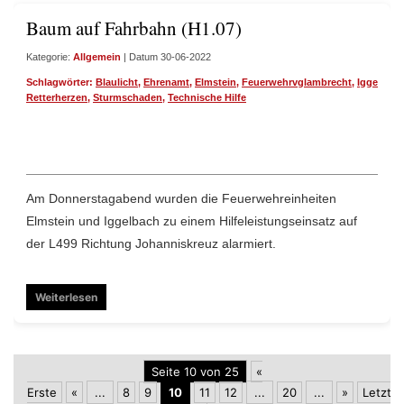
Baum auf Fahrbahn (H1.07)
Kategorie:
Allgemein
| Datum 30-06-2022
Schlagwörter:
Blaulicht
,
Ehrenamt
,
Elmstein
,
Feuerwehrvglambrecht
,
Iggelbach
Retterherzen
,
Sturmschaden
,
Technische Hilfe
Am Donnerstagabend wurden die Feuerwehreinheiten
Elmstein und Iggelbach zu einem Hilfeleistungseinsatz auf
der L499 Richtung Johanniskreuz alarmiert.
Weiterlesen
Seite 10 von 25
«
Erste
«
...
8
9
10
11
12
...
20
...
»
Letzte