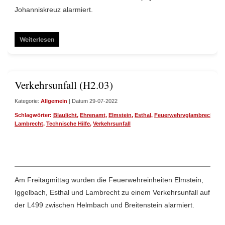
Johanniskreuz alarmiert.
Weiterlesen
Verkehrsunfall (H2.03)
Kategorie:
Allgemein
| Datum 29-07-2022
Schlagwörter:
Blaulicht
,
Ehrenamt
,
Elmstein
,
Esthal
,
Feuerwehrvglambrecht
,
Ig
Lambrecht
,
Technische Hilfe
,
Verkehrsunfall
Am Freitagmittag wurden die Feuerwehreinheiten Elmstein,
Iggelbach, Esthal und Lambrecht zu einem Verkehrsunfall auf
der L499 zwischen Helmbach und Breitenstein alarmiert.