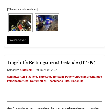
[Show as slideshow]
Weiterlesen
Tragehilfe Rettungsdienst Gelände (H2.09)
Kategorie:
Allgemein
| Datum 27-08-2022
Schlagwörter:
Blaulicht
,
Ehrenamt
,
Elmstein
,
Feuerwehrvglambrecht
,
Iggelbach
Personenrettung
,
Retterherzen
,
Technische Hilfe
,
Tragehilfe
Am Samstagabend wurden die Feuerwehreinheiten Elmstein,