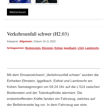
Weiterlesen
Verkehrsunfall schwer (H2.03)
Kategorie:
Allgemein
| Datum 19-11-2022
Schlagwörter:
Breitenstein
,
Elmstein
,
Esthal
,
Iggelbach
,
L514
,
Lambrecht
,
Tote
Mit dem Einsatzstichwort „Verkehrsunfall schwer“ wurden die
Einheiten Elmstein, Iggelbach, Esthal und Lambrecht am
frühen Samstagmorgen um 04:24 Uhr auf die L 514 zwischen
Breitenstein und der Totenkopfhütte alarmiert. Die
ersteintreffenden Kräfte fanden ein Fahrzeug, welches auf
der Beifahrerseite lag vor. In dem Fahrzeug war eine