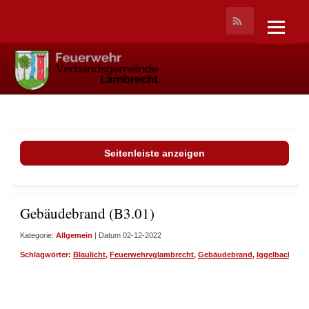
Seitenleiste anzeigen
Gebäudebrand (B3.01)
Kategorie:
Allgemein
| Datum 02-12-2022
Schlagwörter:
Blaulicht
,
Feuerwehrvglambrecht
,
Gebäudebrand
,
Iggelbach