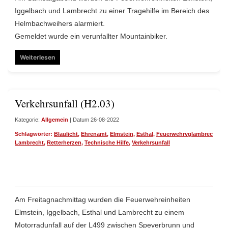
Iggelbach und Lambrecht zu einer Tragehilfe im Bereich des
Helmbachweihers alarmiert.
Gemeldet wurde ein verunfallter Mountainbiker.
Weiterlesen
Verkehrsunfall (H2.03)
Kategorie:
Allgemein
| Datum 26-08-2022
Schlagwörter:
Blaulicht
,
Ehrenamt
,
Elmstein
,
Esthal
,
Feuerwehrvglambrecht
,
Ig
Lambrecht
,
Retterherzen
,
Technische Hilfe
,
Verkehrsunfall
Am Freitagnachmittag wurden die Feuerwehreinheiten
Elmstein, Iggelbach, Esthal und Lambrecht zu einem
Motorradunfall auf der L499 zwischen Speyerbrunn und