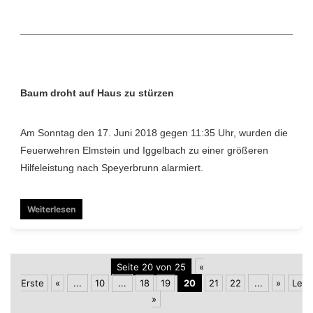
Baum droht auf Haus zu stürzen
Am Sonntag den 17. Juni 2018 gegen 11:35 Uhr, wurden die
Feuerwehren Elmstein und Iggelbach zu einer größeren
Hilfeleistung nach Speyerbrunn alarmiert.
Weiterlesen
Seite 20 von 25
«
Erste
«
...
10
...
18
19
20
21
22
...
»
Letz
»