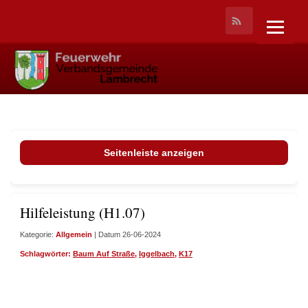
Seitenleiste anzeigen
Hilfeleistung (H1.07)
Kategorie:
Allgemein
| Datum 26-06-2024
Schlagwörter:
Baum Auf Straße
,
Iggelbach
,
K17