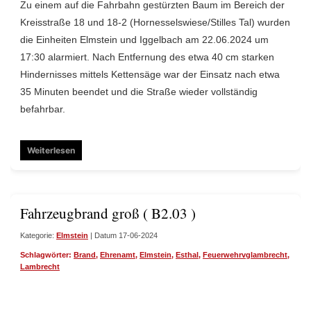
Zu einem auf die Fahrbahn gestürzten Baum im Bereich der
Kreisstraße 18 und 18-2 (Hornesselswiese/Stilles Tal) wurden
die Einheiten Elmstein und Iggelbach am 22.06.2024 um
17:30 alarmiert. Nach Entfernung des etwa 40 cm starken
Hindernisses mittels Kettensäge war der Einsatz nach etwa
35 Minuten beendet und die Straße wieder vollständig
befahrbar.
Weiterlesen
Fahrzeugbrand groß ( B2.03 )
Kategorie:
Elmstein
| Datum 17-06-2024
Schlagwörter:
Brand
,
Ehrenamt
,
Elmstein
,
Esthal
,
Feuerwehrvglambrecht
,
First
Lambrecht