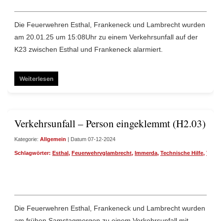
Die Feuerwehren Esthal, Frankeneck und Lambrecht wurden
am 20.01.25 um 15:08Uhr zu einem Verkehrsunfall auf der
K23 zwischen Esthal und Frankeneck alarmiert.
Weiterlesen
Verkehrsunfall – Person eingeklemmt (H2.03)
Kategorie:
Allgemein
| Datum 07-12-2024
Schlagwörter:
Esthal
,
Feuerwehrvglambrecht
,
Immerda
,
Technische Hilfe
,
Verke
Die Feuerwehren Esthal, Frankeneck und Lambrecht wurden
am frühen Samstagmorgen zu einem Verkehrsunfall mit