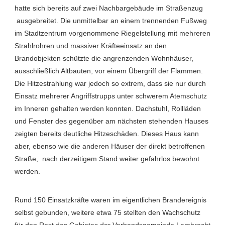
hatte sich bereits auf zwei Nachbargebäude im Straßenzug
ausgebreitet. Die unmittelbar an einem trennenden Fußweg
im Stadtzentrum vorgenommene Riegelstellung mit mehreren
Strahlrohren und massiver Kräfteeinsatz an den
Brandobjekten schützte die angrenzenden Wohnhäuser,
ausschließlich Altbauten, vor einem Übergriff der Flammen.
Die Hitzestrahlung war jedoch so extrem, dass sie nur durch
Einsatz mehrerer Angriffstrupps unter schwerem Atemschutz
im Inneren gehalten werden konnten. Dachstuhl, Rollläden
und Fenster des gegenüber am nächsten stehenden Hauses
zeigten bereits deutliche Hitzeschäden. Dieses Haus kann
aber, ebenso wie die anderen Häuser der direkt betroffenen
Straße, nach derzeitigem Stand weiter gefahrlos bewohnt
werden.
Rund 150 Einsatzkräfte waren im eigentlichen Brandereignis
selbst gebunden, weitere etwa 75 stellten den Wachschutz
für den Rest des Gebietes der Verbandsgemeinde Lambrecht