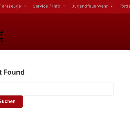
 Fahrzeuge
Service / Info
Jugendfeuerwehr
Förd
t Found