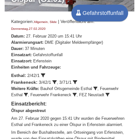
Gefahrstoffunfall
Kategorien:
| Veröffentlicht am:
Allgemein
,
Slide
Donnerstag,27.02.2020
Datum:
27. Februar 2020 um 15:41 Uhr
Alarmierungsart:
DME (Digitaler Meldeempfänger)
Dauer:
37 Minuten
Einsatzart:
Gefahrstoffunfall
Einsatzort:
Erfenstein
Einheiten und Fahrzeuge:
Esthal:
2/42/1
Frankeneck:
3/42/1
,
3/71/1
Weitere Kräfte:
Bauhof Ortsgemeinde Esthal
,
Feuerwehr
Esthal
,
Feuerwehr Frankeneck
, FEZ Neustadt
Einsatzbericht:
Ölspur abgestreut
Am 27. Februar 2020 gegen 15:41 Uhr wurden die Feuerwehren
Esthal und Frankeneck zu einer Ölspur in Erfenstein alarmiert.
Im Bereich der Bushaltestelle, am Ortseingang von Erfenstein,
wurde von den Einsatzkräften eine Ölspur mit Bindemittel