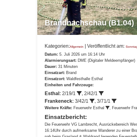
Brandnachschau (B1.04)
Kategorien:
| Veröffentlicht am:
Allgemein
Sonnta
Datum:
5. Juli 2026 um 16:14 Uhr
Alarmierungsart:
DME (Digitaler Meldeempfänger)
Dauer:
31 Minuten
Einsatzart:
Brand
Einsatzort:
Waldfesthalle Esthal
Einheiten und Fahrzeuge:
Esthal:
2/19/1
,
2/42/1
Frankeneck:
3/42/1
,
3/71/1
Weitere Kräfte:
Feuerwehr Esthal
,
Feuerwehr Fr
Einsatzbericht:
Die Feuerwehr VG Lambrecht, Ausrückebereich Wes
16:14Uhr durch aufmerksame Wanderer zu einer Bran
nah beim Grasland & Waldrand liegenden Feuerstelle