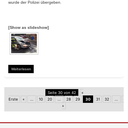
wurde der Polizei übergeben.
[Show as slideshow]
Weiterlesen
Seite 30 von 42
«
Erste
«
...
10
20
...
28
29
30
31
32
...
40
»