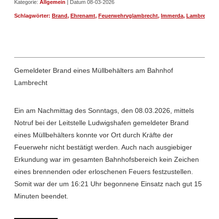
Kategorie:
Allgemein
| Datum 08-03-2026
Schlagwörter:
Brand
,
Ehrenamt
,
Feuerwehrvglambrecht
,
Immerda
,
Lambrecht
,
Gemeldeter Brand eines Müllbehälters am Bahnhof
Lambrecht
Ein am Nachmittag des Sonntags, den 08.03.2026, mittels
Notruf bei der Leitstelle Ludwigshafen gemeldeter Brand
eines Müllbehälters konnte vor Ort durch Kräfte der
Feuerwehr nicht bestätigt werden. Auch nach ausgiebiger
Erkundung war im gesamten Bahnhofsbereich kein Zeichen
eines brennenden oder erloschenen Feuers festzustellen.
Somit war der um 16:21 Uhr begonnene Einsatz nach gut 15
Minuten beendet.