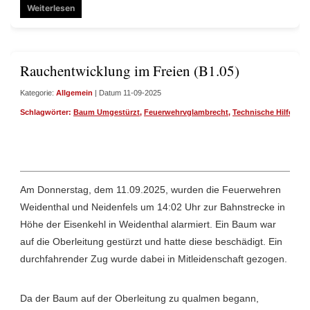
Weiterlesen
Rauchentwicklung im Freien (B1.05)
Kategorie:
Allgemein
| Datum 11-09-2025
Schlagwörter:
Baum Umgestürzt
,
Feuerwehrvglambrecht
,
Technische Hilfe
,
Wei
Am Donnerstag, dem 11.09.2025, wurden die Feuerwehren
Weidenthal und Neidenfels um 14:02 Uhr zur Bahnstrecke in
Höhe der Eisenkehl in Weidenthal alarmiert. Ein Baum war
auf die Oberleitung gestürzt und hatte diese beschädigt. Ein
durchfahrender Zug wurde dabei in Mitleidenschaft gezogen.
Da der Baum auf der Oberleitung zu qualmen begann,