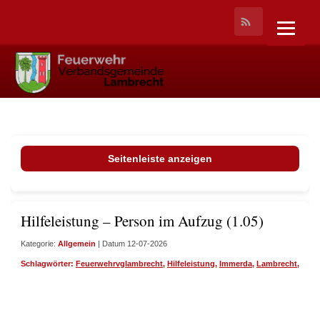
Seitenleiste anzeigen
Hilfeleistung – Person im Aufzug (1.05)
Kategorie:
Allgemein
| Datum 12-07-2026
Schlagwörter:
Feuerwehrvglambrecht
,
Hilfeleistung
,
Immerda
,
Lambrecht
,
Wirf