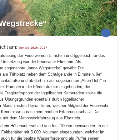
 Wegstrecke“
licht am:
Montag,10.04.2017
tsübung der Feuerwehren Elmstein und Iggelbach für das
nd Umsetzung war die Feuerwehr Elmstein. Als
ne sogenannte „lange Wegstrecke“ gewählt.
Die
am Triftplatz neben dem Schulgelände in Elmstein, lief
ankstraße und ab dort hin zur sogenannten „Alten Hohl“ in
rei Pumpen in die Förderstrecke eingebunden, die
ie Tragkraftspritze der Iggelbacher Kameraden sowie die
s Übungsgründen ebenfalls durch Iggelbacher
r Maschinisten Heinz Herter, welcher Mitglied der Feuerwehr
nde Kenntnisse aus seinem reichen Erfahrungsschatz. Das
lgte mit dem Mehrzweckfahrzeug aus Elmstein.
d ein Höhenunterschied von fast 100hm überwunden. In der
r Faltbehälter mit 5.000l Volumen eingebunden, welcher im
auch für die beübte Wasserförderung als Puffer seinen