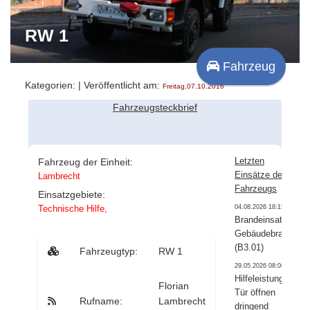
RW 1
Fahrzeug
Kategorien:
| Veröffentlicht am:
Freitag,07.10.2016
Fahrzeugsteckbrief
Letzten
Fahrzeug der Einheit:
Einsätze des
Lambrecht
Fahrzeugs
Einsatzgebiete:
Technische Hilfe
,
04.08.2026 18:15:00
Brandeinsatz –
Gebäudebrand
(B3.01)
Fahrzeugtyp:
RW 1
29.05.2026 08:06:00
Hilfeleistung –
Florian
Tür öffnen
Rufname:
Lambrecht
dringend