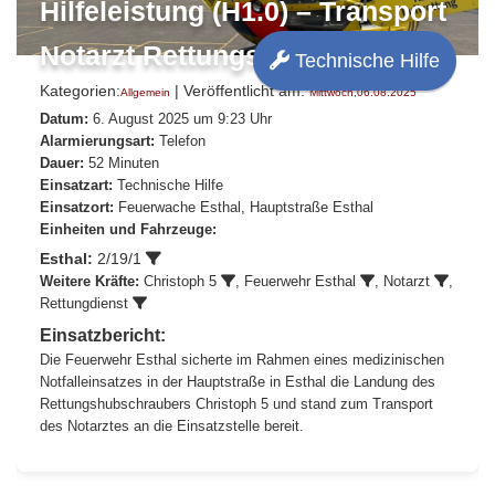
Hilfeleistung (H1.0) – Transport
Notarzt Rettungshubschrauber
Technische Hilfe
Kategorien:
| Veröffentlicht am:
Allgemein
Mittwoch,06.08.2025
Datum:
6. August 2025 um 9:23 Uhr
Alarmierungsart:
Telefon
Dauer:
52 Minuten
Einsatzart:
Technische Hilfe
Einsatzort:
Feuerwache Esthal, Hauptstraße Esthal
Einheiten und Fahrzeuge:
Esthal:
2/19/1
Weitere Kräfte:
Christoph 5
,
Feuerwehr Esthal
, Notarzt
,
Rettungdienst
Einsatzbericht:
Die Feuerwehr Esthal sicherte im Rahmen eines medizinischen
Notfalleinsatzes in der Hauptstraße in Esthal die Landung des
Rettungshubschraubers Christoph 5 und stand zum Transport
des Notarztes an die Einsatzstelle bereit.