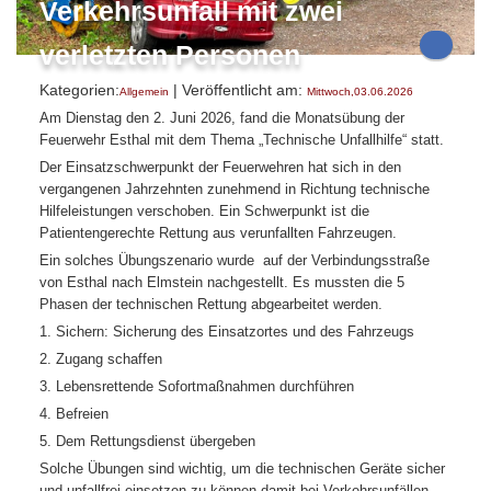
Verkehrsunfall mit zwei
verletzten Personen
Kategorien:
| Veröffentlicht am:
Allgemein
Mittwoch,03.06.2026
Am Dienstag den 2. Juni 2026, fand die Monatsübung der
Feuerwehr Esthal mit dem Thema „Technische Unfallhilfe“ statt.
Der Einsatzschwerpunkt der Feuerwehren hat sich in den
vergangenen Jahrzehnten zunehmend in Richtung technische
Hilfeleistungen verschoben. Ein Schwerpunkt ist die
Patientengerechte Rettung aus verunfallten Fahrzeugen.
Ein solches Übungszenario wurde auf der Verbindungsstraße
von Esthal nach Elmstein nachgestellt. Es mussten die 5
Phasen der technischen Rettung abgearbeitet werden.
1. Sichern: Sicherung des Einsatzortes und des Fahrzeugs
2. Zugang schaffen
3. Lebensrettende Sofortmaßnahmen durchführen
4. Befreien
5. Dem Rettungsdienst übergeben
Solche Übungen sind wichtig, um die technischen Geräte sicher
und unfallfrei einsetzen zu können damit bei Verkehrsunfällen