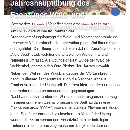
Jahreshauptübung des
Fachzuges Wald- und
Kategorien:
| Veröffentlicht am:
Vegetationsbrandbekämpfung
Allgemein
Mittwoch,13.05.2026
Am 09.05.2026 wurde im Rahmen des
Brandbekämpfungskonzept für Wald- und Vegetationsbrände der
Feuerwehr VG Lambrecht die Jahresübung des Waldbrandzuges
durchgeführt. Die Übung fand in diesem Jahr im Ausrückebereich
„Nord-West“ statt, welcher die Ortswehren Weidenthal und
Neidenfels umfasst. Als Übungslokalität wurde der Wald bei
Weidenthal, oberhalb des Otto-Riethmüller-Hauses gewählt.
Neben den Wehren des Waldbrandzuges der VG Lambrecht,
nahm in diesem Jahr erstmals auch die Nachbarwehr aus
Frankenstein an der Übung teil. Dies resultiert aus der nun schon
seit mehreren Jahren andauernden, gegenseitigen
Nachbarschaftshilfe über die VG- und Landkreisgrenzen hinweg.
Im angenommenen Szenario bestand der Auftrag darin eine
Fläche von etwa 2000m², sowie zwei kleinere Flächen auf denen
je ein Spotfeuer entstand, zu löschen. Im Verlauf der Übung
wurden die 55 teilnehmenden Einsatzkräfte aller beteiligten
Einheiten in den für sie zugewiesenen Tätigkeitsfeldern der