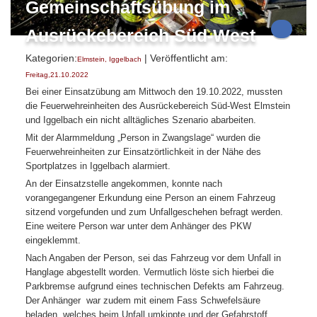
Gemeinschaftsübung im
Ausrückebereich Süd-West
Kategorien:
| Veröffentlicht am:
Elmstein
,
Iggelbach
Freitag,21.10.2022
Bei einer Einsatzübung am Mittwoch den 19.10.2022, mussten
die Feuerwehreinheiten des Ausrückebereich Süd-West Elmstein
und Iggelbach ein nicht alltägliches Szenario abarbeiten.
Mit der Alarmmeldung „Person in Zwangslage“ wurden die
Feuerwehreinheiten zur Einsatzörtlichkeit in der Nähe des
Sportplatzes in Iggelbach alarmiert.
An der Einsatzstelle angekommen, konnte nach
vorangegangener Erkundung eine Person an einem Fahrzeug
sitzend vorgefunden und zum Unfallgeschehen befragt werden.
Eine weitere Person war unter dem Anhänger des PKW
eingeklemmt.
Nach Angaben der Person, sei das Fahrzeug vor dem Unfall in
Hanglage abgestellt worden. Vermutlich löste sich hierbei die
Parkbremse aufgrund eines technischen Defekts am Fahrzeug.
Der Anhänger war zudem mit einem Fass Schwefelsäure
beladen, welches beim Unfall umkippte und der Gefahrstoff